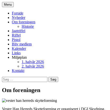
Hop
Menu
til
Vester Han Herreds
indhold
Forside
Nyheder
Skytteforening
Om foreningen
Historie
Jagtriffel
Riffel
Pistol
Bliv medlem
Kalender
Links
Miljøplan
1. halvår 2026
2. halvår 2026
Kontakt
Søg
efter:
Om foreningen
Vester Han Herreds Skytteforening er organiseret i DGI Skydning,