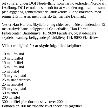
og vi hører under DGI Nordjylland, som har hovedsæde i Nordkraft
i Aalborg. DGI er nok mest kendt for at være den organisation, som
planlægger og gennemfører de landskendte »Landsstævner« med
primært gymnaster, men også skytter fra hele Danmark.
Vester Han Herreds Skytteforening råder over både en indendørs 15
meter-skydebane, beliggende i Centerhallen, Han Herred
Fritidscenter, Brøndumvej 16, 9690 Fjerritslev, og et udendørs
skydebaneanlæg, beliggende på Udklitvej 114, 9690 Fjerritslev.
Vi har mulighed for at skyde følgende discipliner
10 m luftpistol
10 m luftriffel
15 m luftriffel
15 m luftpistol
15 m pistol
15 m grovpistol
25 m standardpistol
25 m finpistol
25 m grovpistol
50 m riffel
200 m riffel
300 m riffel på reduceret skive over 200 m
Foruden en 100 meter-bane lavet specielt til jagtrifler.