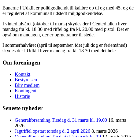
Banerne i Udklit er politigodkendt til kalibre op til og med 45, og de
er reguleret af kommunalt udstedt miljøgodkendelse.
I vinterhalvåret (oktober til marts) skydes der i Centerhallen hver
mandag fra kl. 18.30 med riffel og fra kl. 20.00 med pistol. Det er
også om mandagen, der er børnetræner til stede.
I sommerhalvåret (april til september, idet juli dog er feriemåned)
skydes der i Udklit hver mandag fra kl. 18.30 med det hele.
Om foreningen
Kontakt
Bestyrelsen
Bliv medlem
Kontingent
Historie
Seneste nyheder
Generalforsamling Tirsdag d. 31 marts kl. 19.00
16. marts
2026
Jagtriffel opstart torsdag d. 2 april 2026
8. marts 2026
Generalforsamling Tirsdag d. 25 marts kl. 19
12. marts 2025