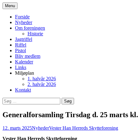
Hop
Menu
til
Vester Han Herreds Skytteforen
indhold
Forside
Nyheder
Om foreningen
Historie
Jagtriffel
Riffel
Pistol
Bliv medlem
Kalender
Links
Miljøplan
1. halvår 2026
2. halvår 2026
Kontakt
Søg
efter:
Generalforsamling Tirsdag d. 25 marts kl.
12. marts 2025
Nyheder
Vester Han Herreds Skytteforening
Vester Han Herreds Skytteforening