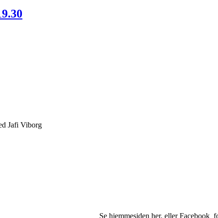
19.30
ed Jafi Viborg
april Se hjemmesiden her, eller Facebook for opstar