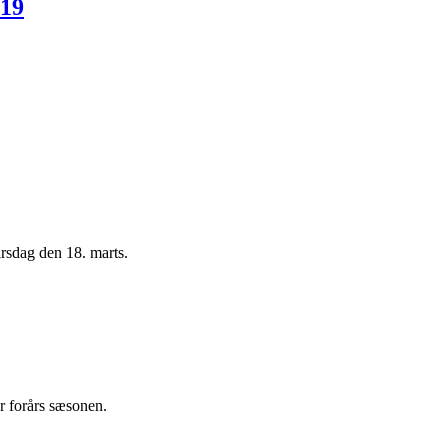
 19
irsdag den 18. marts.
or forårs sæsonen.