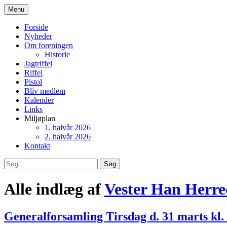
Hop
Menu
til
Vester Han Herreds Skytteforen
indhold
Forside
Nyheder
Om foreningen
Historie
Jagtriffel
Riffel
Pistol
Bliv medlem
Kalender
Links
Miljøplan
1. halvår 2026
2. halvår 2026
Kontakt
Søg
efter:
Alle indlæg af
Vester Han Herre
Generalforsamling Tirsdag d. 31 marts kl.