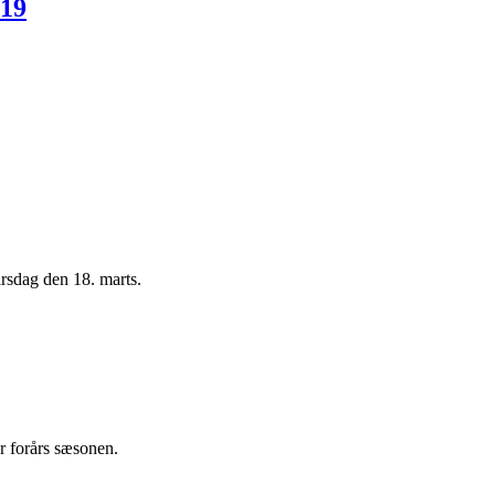
 19
irsdag den 18. marts.
or forårs sæsonen.