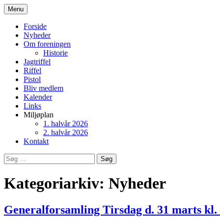
Hop
Menu
til
Vester Han Herreds Skytteforen
indhold
Forside
Nyheder
Om foreningen
Historie
Jagtriffel
Riffel
Pistol
Bliv medlem
Kalender
Links
Miljøplan
1. halvår 2026
2. halvår 2026
Kontakt
Søg
efter:
Kategoriarkiv: Nyheder
Generalforsamling Tirsdag d. 31 marts kl.