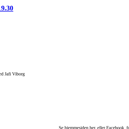
19.30
ed Jafi Viborg
april Se hjemmesiden her, eller Facebook for opstar