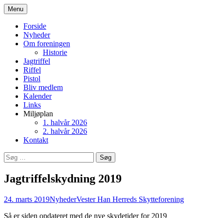
Hop
Menu
til
Vester Han Herreds
indhold
Forside
Nyheder
Skytteforening
Om foreningen
Historie
Jagtriffel
Riffel
Pistol
Bliv medlem
Kalender
Links
Miljøplan
1. halvår 2026
2. halvår 2026
Kontakt
Søg
efter:
Jagtriffelskydning 2019
24. marts 2019
Nyheder
Vester Han Herreds Skytteforening
Så er siden opdateret med de nye skydetider for 2019